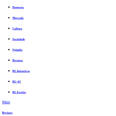
Desporto
Mercado
Cultura
Sociedade
Opinião
Revistas
RL Iniciativas
RL+65
RL Escolas
Mais
Revistas