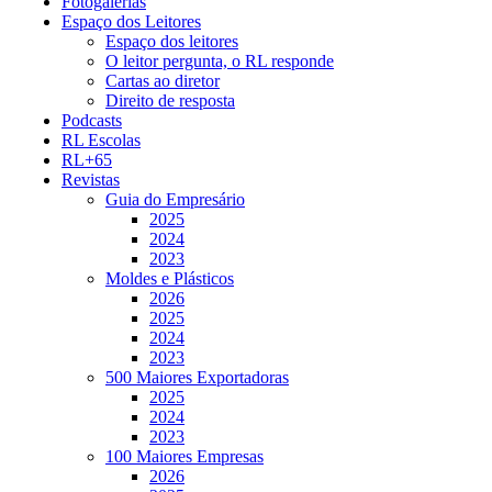
Fotogalerias
Espaço dos Leitores
Espaço dos leitores
O leitor pergunta, o RL responde
Cartas ao diretor
Direito de resposta
Podcasts
RL Escolas
RL+65
Revistas
Guia do Empresário
2025
2024
2023
Moldes e Plásticos
2026
2025
2024
2023
500 Maiores Exportadoras
2025
2024
2023
100 Maiores Empresas
2026