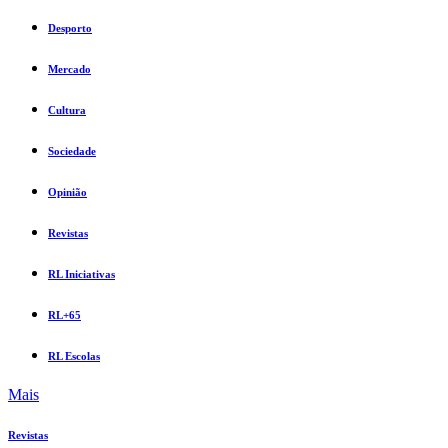
Desporto
Mercado
Cultura
Sociedade
Opinião
Revistas
RL Iniciativas
RL+65
RL Escolas
Mais
Revistas