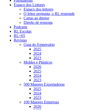
Fotogalerias
Espaço dos Leitores
Espaço dos leitores
O leitor pergunta, o RL responde
Cartas ao diretor
Direito de resposta
Podcasts
RL Escolas
RL+65
Revistas
Guia do Empresário
2025
2024
2023
Moldes e Plásticos
2026
2025
2024
2023
500 Maiores Exportadoras
2025
2024
2023
100 Maiores Empresas
2026