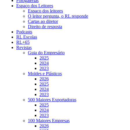
Fotogalerias
Espaço dos Leitores
Espaço dos leitores
O leitor pergunta, o RL responde
Cartas ao diretor
Direito de resposta
Podcasts
RL Escolas
RL+65
Revistas
Guia do Empresário
2025
2024
2023
Moldes e Plásticos
2026
2025
2024
2023
500 Maiores Exportadoras
2025
2024
2023
100 Maiores Empresas
2026