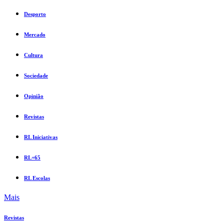
Desporto
Mercado
Cultura
Sociedade
Opinião
Revistas
RL Iniciativas
RL+65
RL Escolas
Mais
Revistas