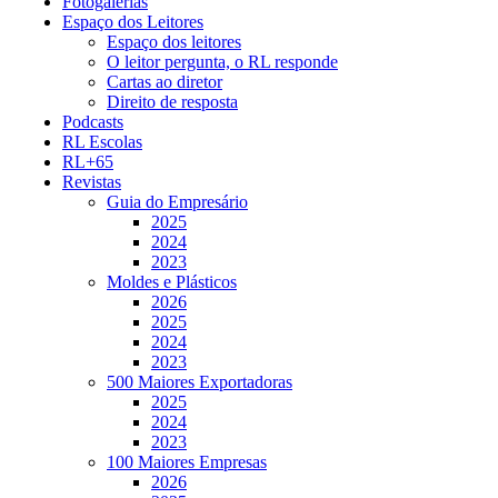
Fotogalerias
Espaço dos Leitores
Espaço dos leitores
O leitor pergunta, o RL responde
Cartas ao diretor
Direito de resposta
Podcasts
RL Escolas
RL+65
Revistas
Guia do Empresário
2025
2024
2023
Moldes e Plásticos
2026
2025
2024
2023
500 Maiores Exportadoras
2025
2024
2023
100 Maiores Empresas
2026