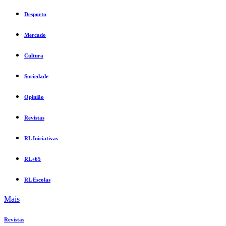
Desporto
Mercado
Cultura
Sociedade
Opinião
Revistas
RL Iniciativas
RL+65
RL Escolas
Mais
Revistas