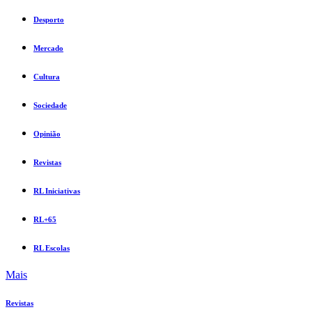
Desporto
Mercado
Cultura
Sociedade
Opinião
Revistas
RL Iniciativas
RL+65
RL Escolas
Mais
Revistas