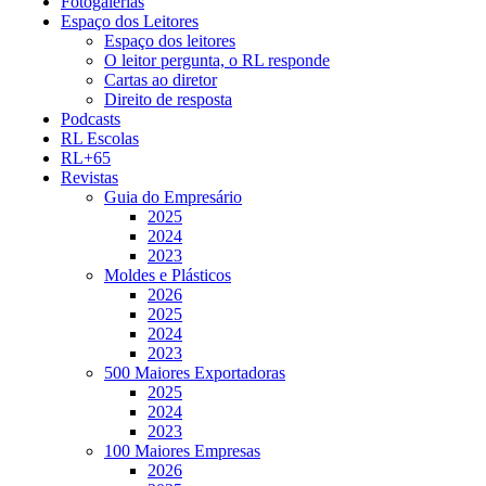
Fotogalerias
Espaço dos Leitores
Espaço dos leitores
O leitor pergunta, o RL responde
Cartas ao diretor
Direito de resposta
Podcasts
RL Escolas
RL+65
Revistas
Guia do Empresário
2025
2024
2023
Moldes e Plásticos
2026
2025
2024
2023
500 Maiores Exportadoras
2025
2024
2023
100 Maiores Empresas
2026