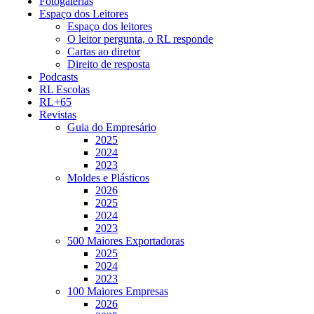
Fotogalerias
Espaço dos Leitores
Espaço dos leitores
O leitor pergunta, o RL responde
Cartas ao diretor
Direito de resposta
Podcasts
RL Escolas
RL+65
Revistas
Guia do Empresário
2025
2024
2023
Moldes e Plásticos
2026
2025
2024
2023
500 Maiores Exportadoras
2025
2024
2023
100 Maiores Empresas
2026