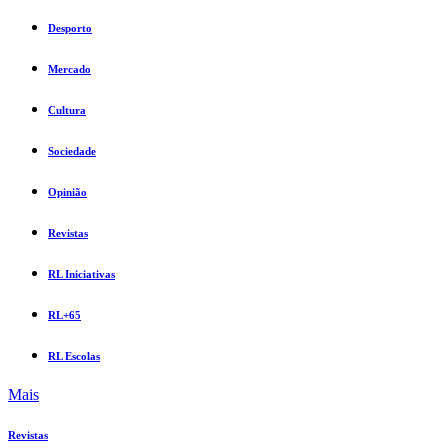
Desporto
Mercado
Cultura
Sociedade
Opinião
Revistas
RL Iniciativas
RL+65
RL Escolas
Mais
Revistas