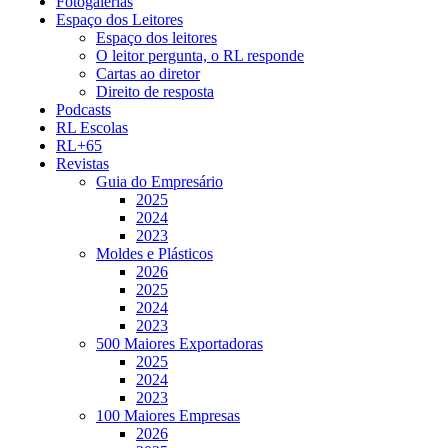
Fotogalerias
Espaço dos Leitores
Espaço dos leitores
O leitor pergunta, o RL responde
Cartas ao diretor
Direito de resposta
Podcasts
RL Escolas
RL+65
Revistas
Guia do Empresário
2025
2024
2023
Moldes e Plásticos
2026
2025
2024
2023
500 Maiores Exportadoras
2025
2024
2023
100 Maiores Empresas
2026