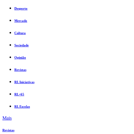
Desporto
Mercado
Cultura
Sociedade
Opinião
Revistas
RL Iniciativas
RL+65
RL Escolas
Mais
Revistas