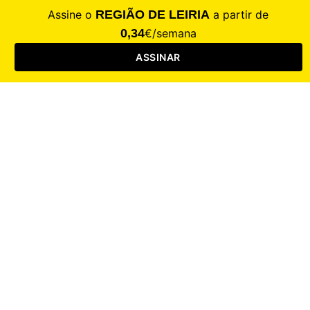
CALAMIDADE
Saúde
Desporto
Mercado
Cultura
Sociedade
Opinião
Revistas
RL Iniciativas