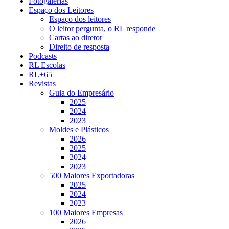
Fotogalerias
Espaço dos Leitores
Espaço dos leitores
O leitor pergunta, o RL responde
Cartas ao diretor
Direito de resposta
Podcasts
RL Escolas
RL+65
Revistas
Guia do Empresário
2025
2024
2023
Moldes e Plásticos
2026
2025
2024
2023
500 Maiores Exportadoras
2025
2024
2023
100 Maiores Empresas
2026