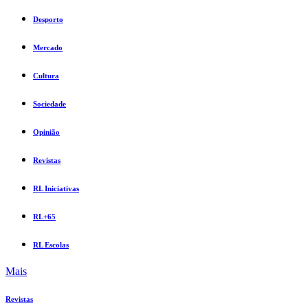
Desporto
Mercado
Cultura
Sociedade
Opinião
Revistas
RL Iniciativas
RL+65
RL Escolas
Mais
Revistas