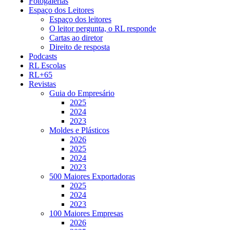
Fotogalerias
Espaço dos Leitores
Espaço dos leitores
O leitor pergunta, o RL responde
Cartas ao diretor
Direito de resposta
Podcasts
RL Escolas
RL+65
Revistas
Guia do Empresário
2025
2024
2023
Moldes e Plásticos
2026
2025
2024
2023
500 Maiores Exportadoras
2025
2024
2023
100 Maiores Empresas
2026