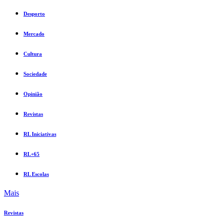
Desporto
Mercado
Cultura
Sociedade
Opinião
Revistas
RL Iniciativas
RL+65
RL Escolas
Mais
Revistas