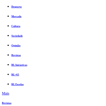
Desporto
Mercado
Cultura
Sociedade
Opinião
Revistas
RL Iniciativas
RL+65
RL Escolas
Mais
Revistas