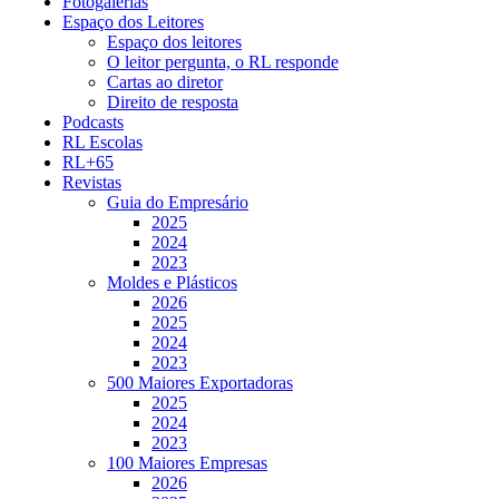
Fotogalerias
Espaço dos Leitores
Espaço dos leitores
O leitor pergunta, o RL responde
Cartas ao diretor
Direito de resposta
Podcasts
RL Escolas
RL+65
Revistas
Guia do Empresário
2025
2024
2023
Moldes e Plásticos
2026
2025
2024
2023
500 Maiores Exportadoras
2025
2024
2023
100 Maiores Empresas
2026