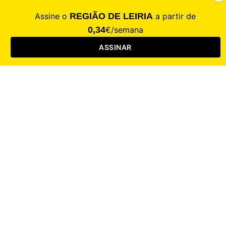
CALAMIDADE
Saúde
Desporto
Mercado
Cultura
Sociedade
Opinião
Revistas
RL Iniciativas
RL+65