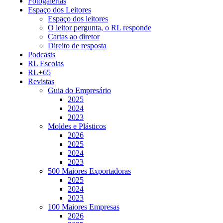
Fotogalerias
Espaço dos Leitores
Espaço dos leitores
O leitor pergunta, o RL responde
Cartas ao diretor
Direito de resposta
Podcasts
RL Escolas
RL+65
Revistas
Guia do Empresário
2025
2024
2023
Moldes e Plásticos
2026
2025
2024
2023
500 Maiores Exportadoras
2025
2024
2023
100 Maiores Empresas
2026