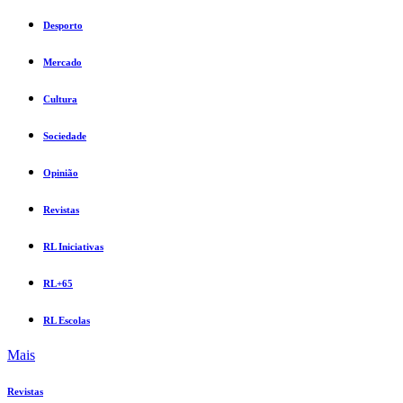
Desporto
Mercado
Cultura
Sociedade
Opinião
Revistas
RL Iniciativas
RL+65
RL Escolas
Mais
Revistas