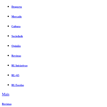
Desporto
Mercado
Cultura
Sociedade
Opinião
Revistas
RL Iniciativas
RL+65
RL Escolas
Mais
Revistas