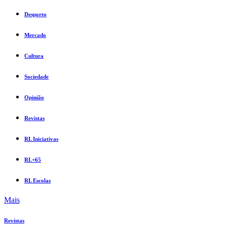
Desporto
Mercado
Cultura
Sociedade
Opinião
Revistas
RL Iniciativas
RL+65
RL Escolas
Mais
Revistas