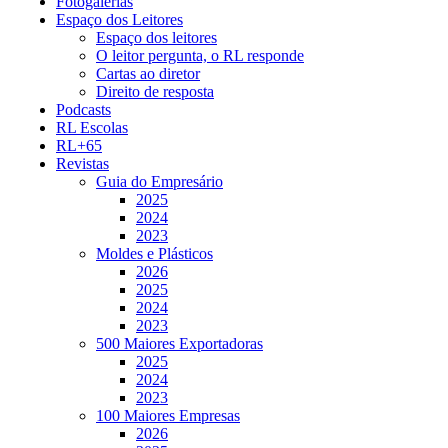
Fotogalerias
Espaço dos Leitores
Espaço dos leitores
O leitor pergunta, o RL responde
Cartas ao diretor
Direito de resposta
Podcasts
RL Escolas
RL+65
Revistas
Guia do Empresário
2025
2024
2023
Moldes e Plásticos
2026
2025
2024
2023
500 Maiores Exportadoras
2025
2024
2023
100 Maiores Empresas
2026