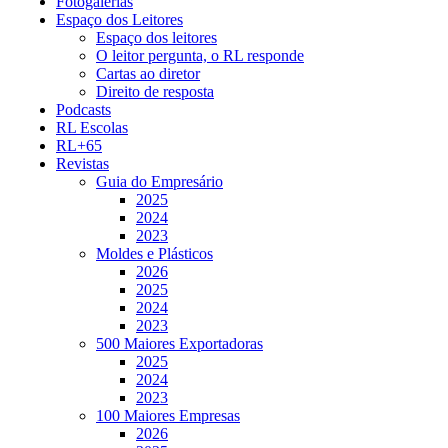
Fotogalerias
Espaço dos Leitores
Espaço dos leitores
O leitor pergunta, o RL responde
Cartas ao diretor
Direito de resposta
Podcasts
RL Escolas
RL+65
Revistas
Guia do Empresário
2025
2024
2023
Moldes e Plásticos
2026
2025
2024
2023
500 Maiores Exportadoras
2025
2024
2023
100 Maiores Empresas
2026