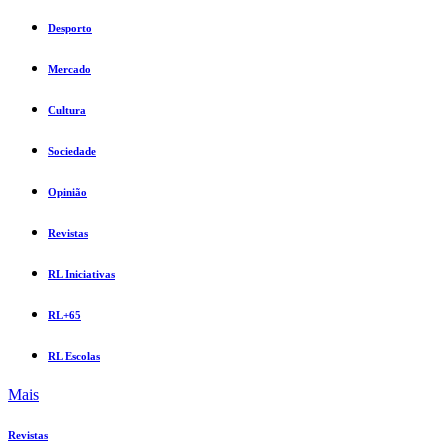
Desporto
Mercado
Cultura
Sociedade
Opinião
Revistas
RL Iniciativas
RL+65
RL Escolas
Mais
Revistas