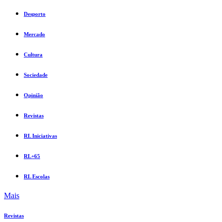
Desporto
Mercado
Cultura
Sociedade
Opinião
Revistas
RL Iniciativas
RL+65
RL Escolas
Mais
Revistas