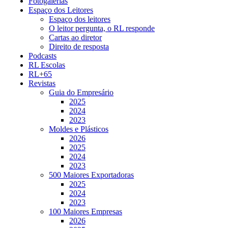
Fotogalerias
Espaço dos Leitores
Espaço dos leitores
O leitor pergunta, o RL responde
Cartas ao diretor
Direito de resposta
Podcasts
RL Escolas
RL+65
Revistas
Guia do Empresário
2025
2024
2023
Moldes e Plásticos
2026
2025
2024
2023
500 Maiores Exportadoras
2025
2024
2023
100 Maiores Empresas
2026