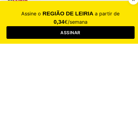
CALAMIDADE
Saúde
Desporto
Mercado
Cultura
Sociedade
Opinião
Revistas
RL Iniciativas
RL+65
RL Escolas