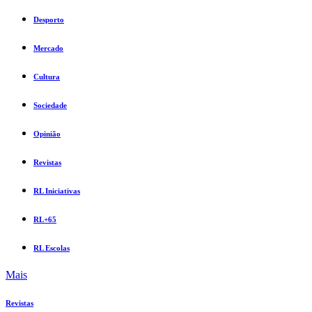
Desporto
Mercado
Cultura
Sociedade
Opinião
Revistas
RL Iniciativas
RL+65
RL Escolas
Mais
Revistas