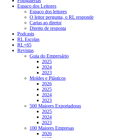
Fotogalerias
Espaço dos Leitores
Espaço dos leitores
O leitor pergunta, o RL responde
Cartas ao diretor
Direito de resposta
Podcasts
RL Escolas
RL+65
Revistas
Guia do Empresário
2025
2024
2023
Moldes e Plásticos
2026
2025
2024
2023
500 Maiores Exportadoras
2025
2024
2023
100 Maiores Empresas
2026