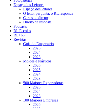
Fotogalerias
Espaço dos Leitores
Espaço dos leitores
O leitor pergunta, o RL responde
Cartas ao diretor
Direito de resposta
Podcasts
RL Escolas
RL+65
Revistas
Guia do Empresário
2025
2024
2023
Moldes e Plásticos
2026
2025
2024
2023
500 Maiores Exportadoras
2025
2024
2023
100 Maiores Empresas
2026