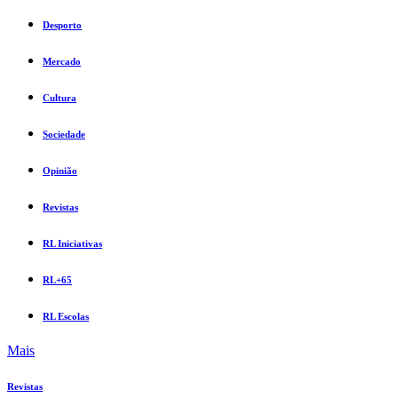
Desporto
Mercado
Cultura
Sociedade
Opinião
Revistas
RL Iniciativas
RL+65
RL Escolas
Mais
Revistas