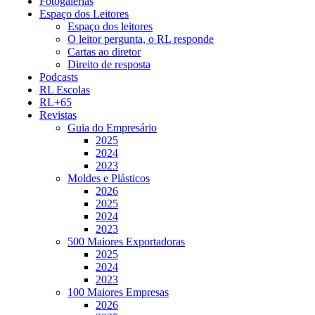
Fotogalerias
Espaço dos Leitores
Espaço dos leitores
O leitor pergunta, o RL responde
Cartas ao diretor
Direito de resposta
Podcasts
RL Escolas
RL+65
Revistas
Guia do Empresário
2025
2024
2023
Moldes e Plásticos
2026
2025
2024
2023
500 Maiores Exportadoras
2025
2024
2023
100 Maiores Empresas
2026