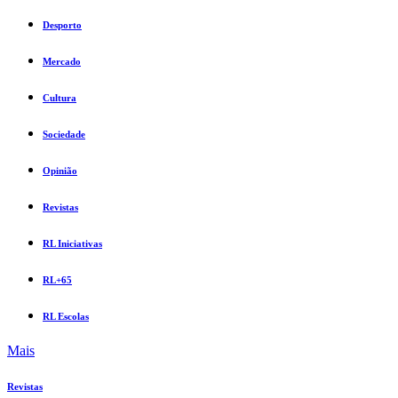
Desporto
Mercado
Cultura
Sociedade
Opinião
Revistas
RL Iniciativas
RL+65
RL Escolas
Mais
Revistas