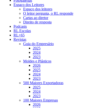
Fotogalerias
Espaço dos Leitores
Espaço dos leitores
O leitor pergunta, o RL responde
Cartas ao diretor
Direito de resposta
Podcasts
RL Escolas
RL+65
Revistas
Guia do Empresário
2025
2024
2023
Moldes e Plásticos
2026
2025
2024
2023
500 Maiores Exportadoras
2025
2024
2023
100 Maiores Empresas
2026