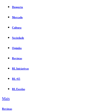
Desporto
Mercado
Cultura
Sociedade
Opinião
Revistas
RL Iniciativas
RL+65
RL Escolas
Mais
Revistas