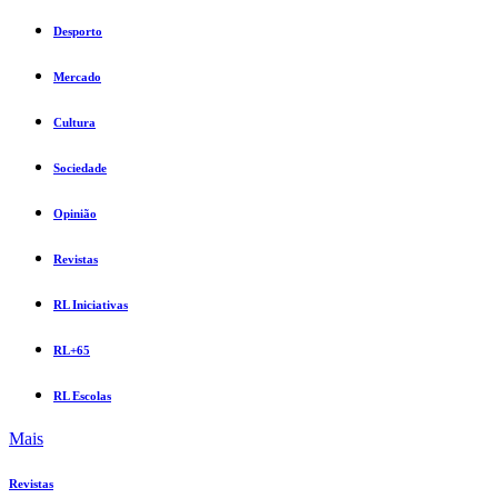
Desporto
Mercado
Cultura
Sociedade
Opinião
Revistas
RL Iniciativas
RL+65
RL Escolas
Mais
Revistas