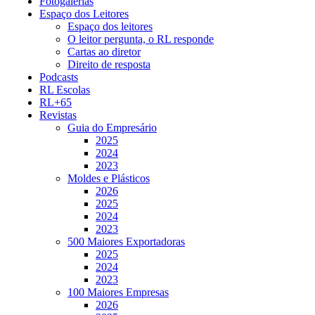
Fotogalerias
Espaço dos Leitores
Espaço dos leitores
O leitor pergunta, o RL responde
Cartas ao diretor
Direito de resposta
Podcasts
RL Escolas
RL+65
Revistas
Guia do Empresário
2025
2024
2023
Moldes e Plásticos
2026
2025
2024
2023
500 Maiores Exportadoras
2025
2024
2023
100 Maiores Empresas
2026