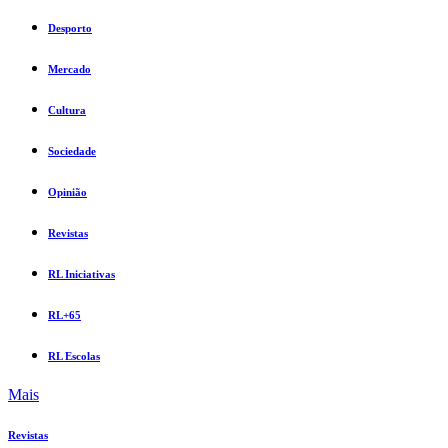
Desporto
Mercado
Cultura
Sociedade
Opinião
Revistas
RL Iniciativas
RL+65
RL Escolas
Mais
Revistas