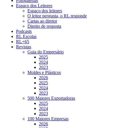
Fotogalerias
Espaço dos Leitores
Espaço dos leitores
O leitor pergunta, o RL responde
Cartas ao diretor
Direito de resposta
Podcasts
RL Escolas
RL+65
Revistas
Guia do Empresário
2025
2024
2023
Moldes e Plásticos
2026
2025
2024
2023
500 Maiores Exportadoras
2025
2024
2023
100 Maiores Empresas
2026