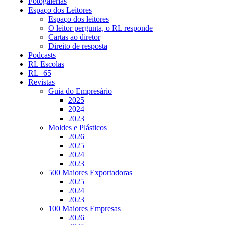
Fotogalerias
Espaço dos Leitores
Espaço dos leitores
O leitor pergunta, o RL responde
Cartas ao diretor
Direito de resposta
Podcasts
RL Escolas
RL+65
Revistas
Guia do Empresário
2025
2024
2023
Moldes e Plásticos
2026
2025
2024
2023
500 Maiores Exportadoras
2025
2024
2023
100 Maiores Empresas
2026