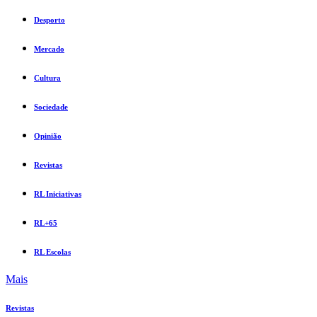
Desporto
Mercado
Cultura
Sociedade
Opinião
Revistas
RL Iniciativas
RL+65
RL Escolas
Mais
Revistas