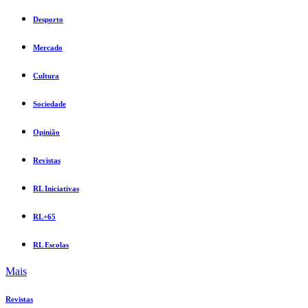
Desporto
Mercado
Cultura
Sociedade
Opinião
Revistas
RL Iniciativas
RL+65
RL Escolas
Mais
Revistas