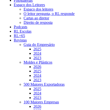
Fotogalerias
Espaço dos Leitores
Espaço dos leitores
O leitor pergunta, o RL responde
Cartas ao diretor
Direito de resposta
Podcasts
RL Escolas
RL+65
Revistas
Guia do Empresário
2025
2024
2023
Moldes e Plásticos
2026
2025
2024
2023
500 Maiores Exportadoras
2025
2024
2023
100 Maiores Empresas
2026