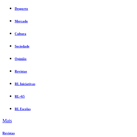
Desporto
Mercado
Cultura
Sociedade
Opinião
Revistas
RL Iniciativas
RL+65
RL Escolas
Mais
Revistas