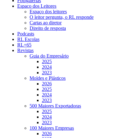
Fotogalerias
Espaço dos Leitores
Espaço dos leitores
O leitor pergunta, o RL responde
Cartas ao diretor
Direito de resposta
Podcasts
RL Escolas
RL+65
Revistas
Guia do Empresário
2025
2024
2023
Moldes e Plásticos
2026
2025
2024
2023
500 Maiores Exportadoras
2025
2024
2023
100 Maiores Empresas
2026