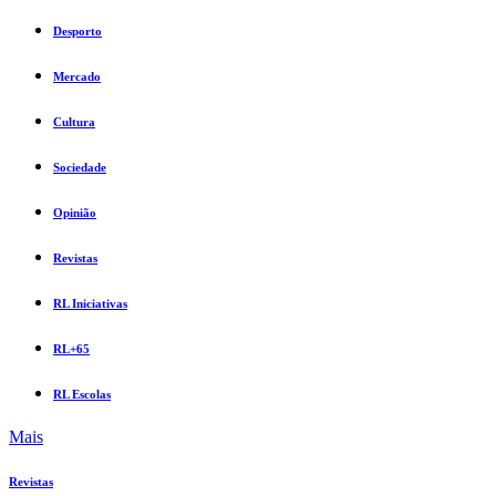
Desporto
Mercado
Cultura
Sociedade
Opinião
Revistas
RL Iniciativas
RL+65
RL Escolas
Mais
Revistas