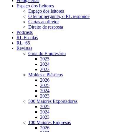
Fotogalerias
Espaço dos Leitores
Espaço dos leitores
O leitor pergunta, o RL responde
Cartas ao diretor
Direito de resposta
Podcasts
RL Escolas
RL+65
Revistas
Guia do Empresário
2025
2024
2023
Moldes e Plásticos
2026
2025
2024
2023
500 Maiores Exportadoras
2025
2024
2023
100 Maiores Empresas
2026