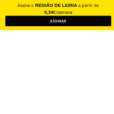
CALAMIDADE
Saúde
Desporto
Mercado
Cultura
Sociedade
Opinião
Revistas
RL Iniciativas