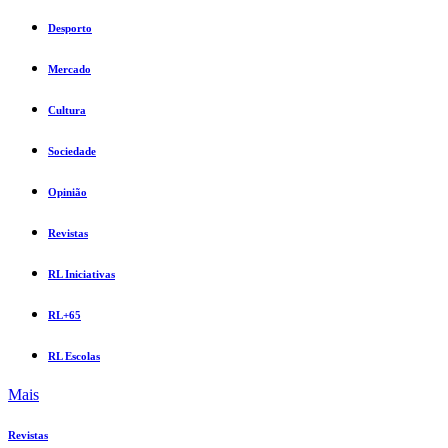
Desporto
Mercado
Cultura
Sociedade
Opinião
Revistas
RL Iniciativas
RL+65
RL Escolas
Mais
Revistas