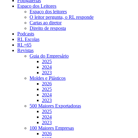
Fotogalerias
Espaço dos Leitores
Espaço dos leitores
O leitor pergunta, o RL responde
Cartas ao diretor
Direito de resposta
Podcasts
RL Escolas
RL+65
Revistas
Guia do Empresário
2025
2024
2023
Moldes e Plásticos
2026
2025
2024
2023
500 Maiores Exportadoras
2025
2024
2023
100 Maiores Empresas
2026