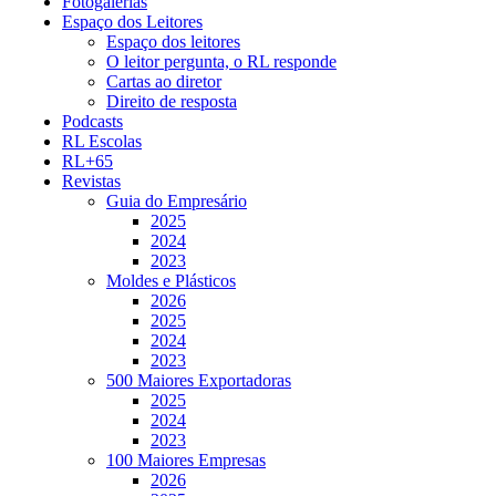
Fotogalerias
Espaço dos Leitores
Espaço dos leitores
O leitor pergunta, o RL responde
Cartas ao diretor
Direito de resposta
Podcasts
RL Escolas
RL+65
Revistas
Guia do Empresário
2025
2024
2023
Moldes e Plásticos
2026
2025
2024
2023
500 Maiores Exportadoras
2025
2024
2023
100 Maiores Empresas
2026