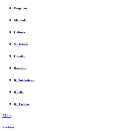
Desporto
Mercado
Cultura
Sociedade
Opinião
Revistas
RL Iniciativas
RL+65
RL Escolas
Mais
Revistas