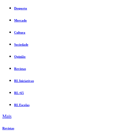
Desporto
Mercado
Cultura
Sociedade
Opinião
Revistas
RL Iniciativas
RL+65
RL Escolas
Mais
Revistas