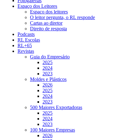
Fotogalerias
Espaço dos Leitores
Espaço dos leitores
O leitor pergunta, o RL responde
Cartas ao diretor
Direito de resposta
Podcasts
RL Escolas
RL+65
Revistas
Guia do Empresário
2025
2024
2023
Moldes e Plásticos
2026
2025
2024
2023
500 Maiores Exportadoras
2025
2024
2023
100 Maiores Empresas
2026