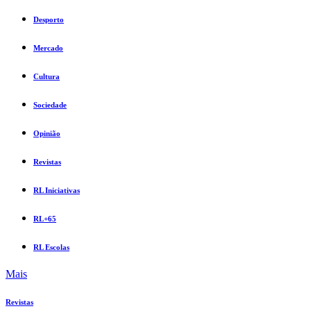
Desporto
Mercado
Cultura
Sociedade
Opinião
Revistas
RL Iniciativas
RL+65
RL Escolas
Mais
Revistas