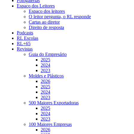
Fotogalerias
Espaço dos Leitores
Espaço dos leitores
O leitor pergunta, o RL responde
Cartas ao diretor
Direito de resposta
Podcasts
RL Escolas
RL+65
Revistas
Guia do Empresário
2025
2024
2023
Moldes e Plásticos
2026
2025
2024
2023
500 Maiores Exportadoras
2025
2024
2023
100 Maiores Empresas
2026