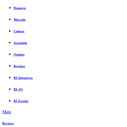
Desporto
Mercado
Cultura
Sociedade
Opinião
Revistas
RL Iniciativas
RL+65
RL Escolas
Mais
Revistas