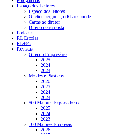
Fotogalerias
Espaço dos Leitores
Espaço dos leitores
O leitor pergunta, o RL responde
Cartas ao diretor
Direito de resposta
Podcasts
RL Escolas
RL+65
Revistas
Guia do Empresário
2025
2024
2023
Moldes e Plásticos
2026
2025
2024
2023
500 Maiores Exportadoras
2025
2024
2023
100 Maiores Empresas
2026