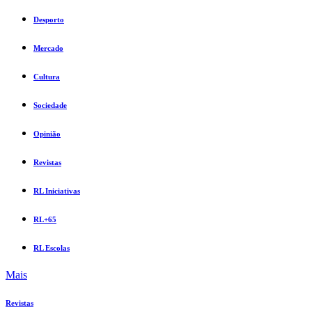
Desporto
Mercado
Cultura
Sociedade
Opinião
Revistas
RL Iniciativas
RL+65
RL Escolas
Mais
Revistas