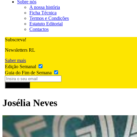
Sobre nós
A nossa história
Ficha Técnica
Termos e Condições
Estatuto Editorial
Contactos
Subscreva!
Newsletters RL
Saber mais
Edição Semanal
Guia do Fim de Semana
Subscrever
Josélia Neves