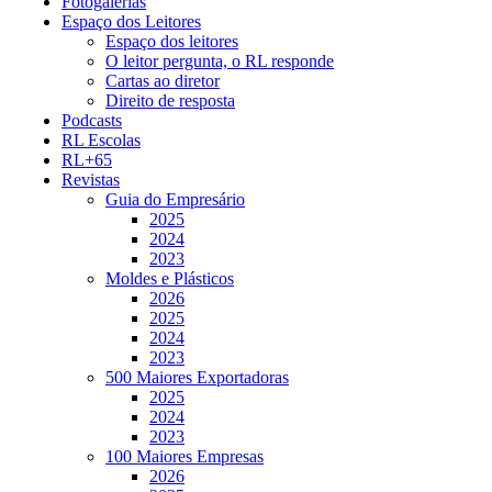
Fotogalerias
Espaço dos Leitores
Espaço dos leitores
O leitor pergunta, o RL responde
Cartas ao diretor
Direito de resposta
Podcasts
RL Escolas
RL+65
Revistas
Guia do Empresário
2025
2024
2023
Moldes e Plásticos
2026
2025
2024
2023
500 Maiores Exportadoras
2025
2024
2023
100 Maiores Empresas
2026