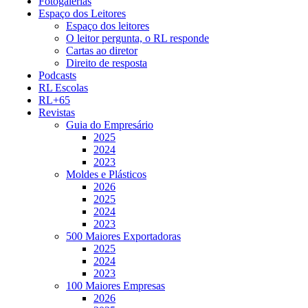
Fotogalerias
Espaço dos Leitores
Espaço dos leitores
O leitor pergunta, o RL responde
Cartas ao diretor
Direito de resposta
Podcasts
RL Escolas
RL+65
Revistas
Guia do Empresário
2025
2024
2023
Moldes e Plásticos
2026
2025
2024
2023
500 Maiores Exportadoras
2025
2024
2023
100 Maiores Empresas
2026