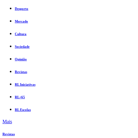
Desporto
Mercado
Cultura
Sociedade
Opinião
Revistas
RL Iniciativas
RL+65
RL Escolas
Mais
Revistas