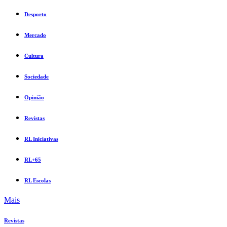
Desporto
Mercado
Cultura
Sociedade
Opinião
Revistas
RL Iniciativas
RL+65
RL Escolas
Mais
Revistas