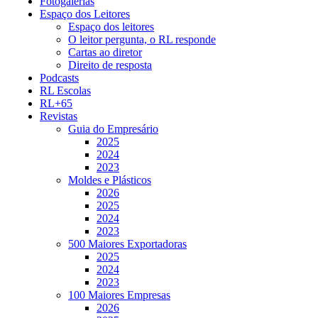
Fotogalerias
Espaço dos Leitores
Espaço dos leitores
O leitor pergunta, o RL responde
Cartas ao diretor
Direito de resposta
Podcasts
RL Escolas
RL+65
Revistas
Guia do Empresário
2025
2024
2023
Moldes e Plásticos
2026
2025
2024
2023
500 Maiores Exportadoras
2025
2024
2023
100 Maiores Empresas
2026