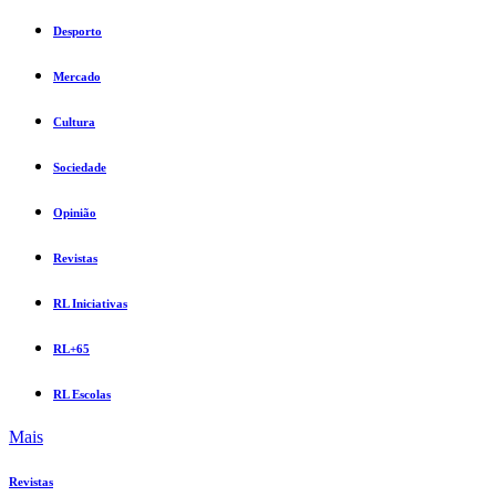
Desporto
Mercado
Cultura
Sociedade
Opinião
Revistas
RL Iniciativas
RL+65
RL Escolas
Mais
Revistas