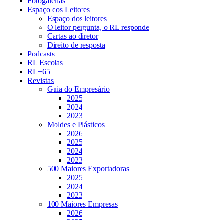
Fotogalerias
Espaço dos Leitores
Espaço dos leitores
O leitor pergunta, o RL responde
Cartas ao diretor
Direito de resposta
Podcasts
RL Escolas
RL+65
Revistas
Guia do Empresário
2025
2024
2023
Moldes e Plásticos
2026
2025
2024
2023
500 Maiores Exportadoras
2025
2024
2023
100 Maiores Empresas
2026