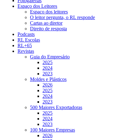
Fotogalerias
Espaço dos Leitores
Espaço dos leitores
O leitor pergunta, o RL responde
Cartas ao diretor
Direito de resposta
Podcasts
RL Escolas
RL+65
Revistas
Guia do Empresário
2025
2024
2023
Moldes e Plásticos
2026
2025
2024
2023
500 Maiores Exportadoras
2025
2024
2023
100 Maiores Empresas
2026