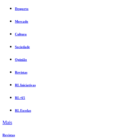
Desporto
Mercado
Cultura
Sociedade
Opinião
Revistas
RL Iniciativas
RL+65
RL Escolas
Mais
Revistas