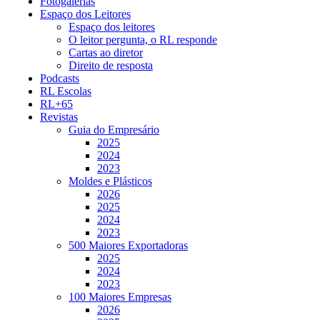
Fotogalerias
Espaço dos Leitores
Espaço dos leitores
O leitor pergunta, o RL responde
Cartas ao diretor
Direito de resposta
Podcasts
RL Escolas
RL+65
Revistas
Guia do Empresário
2025
2024
2023
Moldes e Plásticos
2026
2025
2024
2023
500 Maiores Exportadoras
2025
2024
2023
100 Maiores Empresas
2026