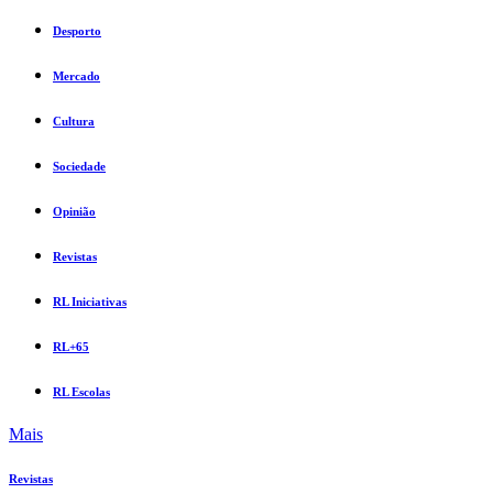
Desporto
Mercado
Cultura
Sociedade
Opinião
Revistas
RL Iniciativas
RL+65
RL Escolas
Mais
Revistas