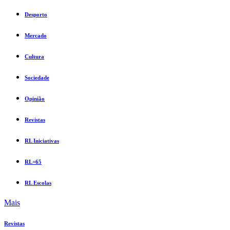
Desporto
Mercado
Cultura
Sociedade
Opinião
Revistas
RL Iniciativas
RL+65
RL Escolas
Mais
Revistas