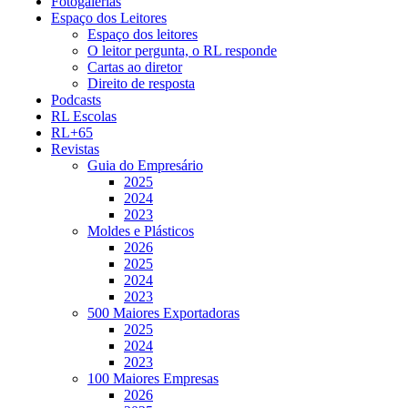
Fotogalerias
Espaço dos Leitores
Espaço dos leitores
O leitor pergunta, o RL responde
Cartas ao diretor
Direito de resposta
Podcasts
RL Escolas
RL+65
Revistas
Guia do Empresário
2025
2024
2023
Moldes e Plásticos
2026
2025
2024
2023
500 Maiores Exportadoras
2025
2024
2023
100 Maiores Empresas
2026