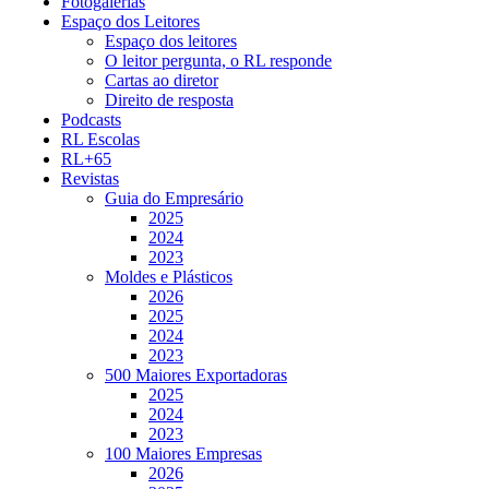
Fotogalerias
Espaço dos Leitores
Espaço dos leitores
O leitor pergunta, o RL responde
Cartas ao diretor
Direito de resposta
Podcasts
RL Escolas
RL+65
Revistas
Guia do Empresário
2025
2024
2023
Moldes e Plásticos
2026
2025
2024
2023
500 Maiores Exportadoras
2025
2024
2023
100 Maiores Empresas
2026