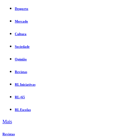
Desporto
Mercado
Cultura
Sociedade
Opinião
Revistas
RL Iniciativas
RL+65
RL Escolas
Mais
Revistas