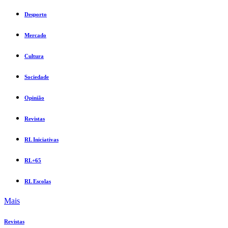
Desporto
Mercado
Cultura
Sociedade
Opinião
Revistas
RL Iniciativas
RL+65
RL Escolas
Mais
Revistas