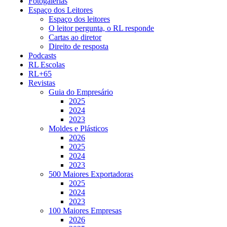
Fotogalerias
Espaço dos Leitores
Espaço dos leitores
O leitor pergunta, o RL responde
Cartas ao diretor
Direito de resposta
Podcasts
RL Escolas
RL+65
Revistas
Guia do Empresário
2025
2024
2023
Moldes e Plásticos
2026
2025
2024
2023
500 Maiores Exportadoras
2025
2024
2023
100 Maiores Empresas
2026