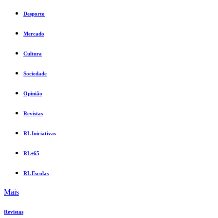
Desporto
Mercado
Cultura
Sociedade
Opinião
Revistas
RL Iniciativas
RL+65
RL Escolas
Mais
Revistas