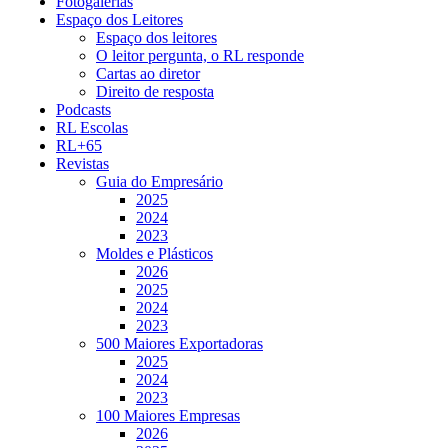
Fotogalerias
Espaço dos Leitores
Espaço dos leitores
O leitor pergunta, o RL responde
Cartas ao diretor
Direito de resposta
Podcasts
RL Escolas
RL+65
Revistas
Guia do Empresário
2025
2024
2023
Moldes e Plásticos
2026
2025
2024
2023
500 Maiores Exportadoras
2025
2024
2023
100 Maiores Empresas
2026