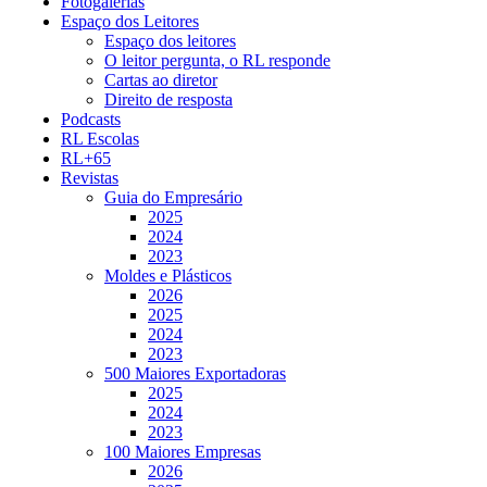
Fotogalerias
Espaço dos Leitores
Espaço dos leitores
O leitor pergunta, o RL responde
Cartas ao diretor
Direito de resposta
Podcasts
RL Escolas
RL+65
Revistas
Guia do Empresário
2025
2024
2023
Moldes e Plásticos
2026
2025
2024
2023
500 Maiores Exportadoras
2025
2024
2023
100 Maiores Empresas
2026