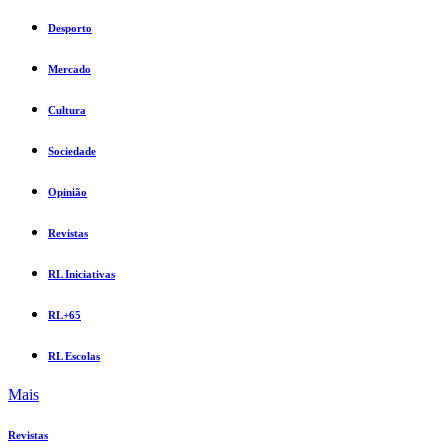
Desporto
Mercado
Cultura
Sociedade
Opinião
Revistas
RL Iniciativas
RL+65
RL Escolas
Mais
Revistas