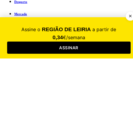
Desporto
Mercado
Cultura
Sociedade
Opinião
Revistas
RL Iniciativas
RL+65
RL Escolas
Mais
Revistas