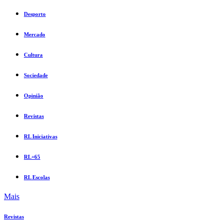
Desporto
Mercado
Cultura
Sociedade
Opinião
Revistas
RL Iniciativas
RL+65
RL Escolas
Mais
Revistas