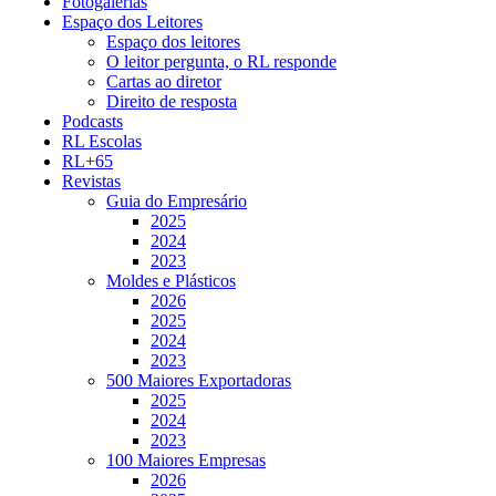
Fotogalerias
Espaço dos Leitores
Espaço dos leitores
O leitor pergunta, o RL responde
Cartas ao diretor
Direito de resposta
Podcasts
RL Escolas
RL+65
Revistas
Guia do Empresário
2025
2024
2023
Moldes e Plásticos
2026
2025
2024
2023
500 Maiores Exportadoras
2025
2024
2023
100 Maiores Empresas
2026