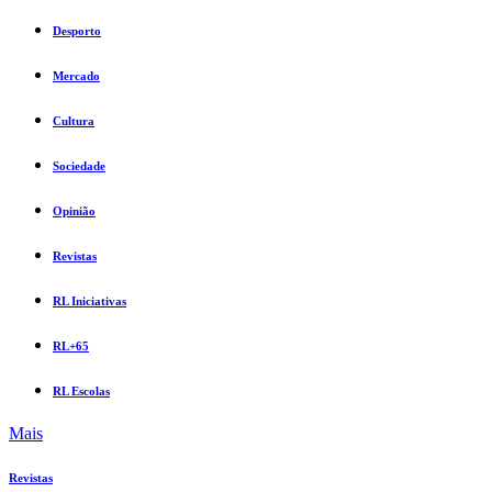
Desporto
Mercado
Cultura
Sociedade
Opinião
Revistas
RL Iniciativas
RL+65
RL Escolas
Mais
Revistas