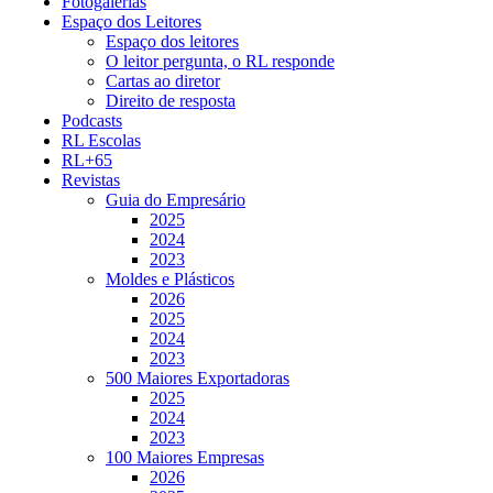
Fotogalerias
Espaço dos Leitores
Espaço dos leitores
O leitor pergunta, o RL responde
Cartas ao diretor
Direito de resposta
Podcasts
RL Escolas
RL+65
Revistas
Guia do Empresário
2025
2024
2023
Moldes e Plásticos
2026
2025
2024
2023
500 Maiores Exportadoras
2025
2024
2023
100 Maiores Empresas
2026