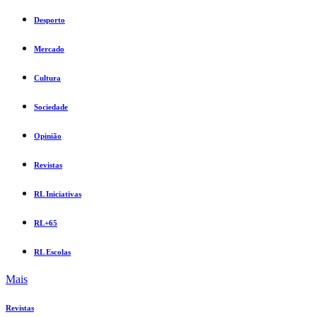
Desporto
Mercado
Cultura
Sociedade
Opinião
Revistas
RL Iniciativas
RL+65
RL Escolas
Mais
Revistas