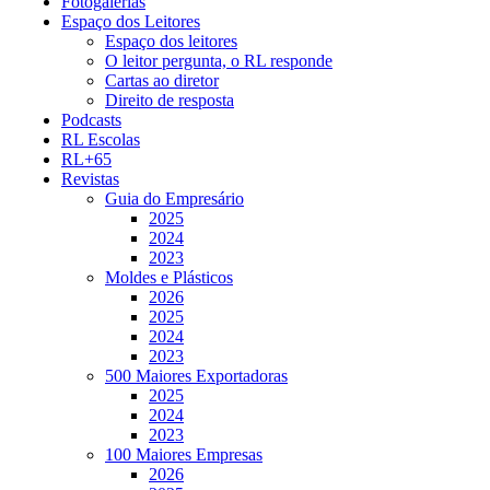
Fotogalerias
Espaço dos Leitores
Espaço dos leitores
O leitor pergunta, o RL responde
Cartas ao diretor
Direito de resposta
Podcasts
RL Escolas
RL+65
Revistas
Guia do Empresário
2025
2024
2023
Moldes e Plásticos
2026
2025
2024
2023
500 Maiores Exportadoras
2025
2024
2023
100 Maiores Empresas
2026