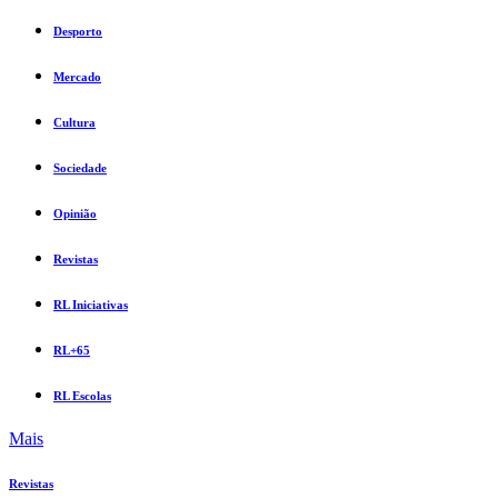
Desporto
Mercado
Cultura
Sociedade
Opinião
Revistas
RL Iniciativas
RL+65
RL Escolas
Mais
Revistas