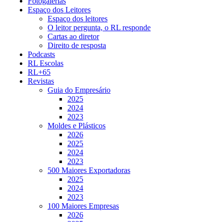
Fotogalerias
Espaço dos Leitores
Espaço dos leitores
O leitor pergunta, o RL responde
Cartas ao diretor
Direito de resposta
Podcasts
RL Escolas
RL+65
Revistas
Guia do Empresário
2025
2024
2023
Moldes e Plásticos
2026
2025
2024
2023
500 Maiores Exportadoras
2025
2024
2023
100 Maiores Empresas
2026